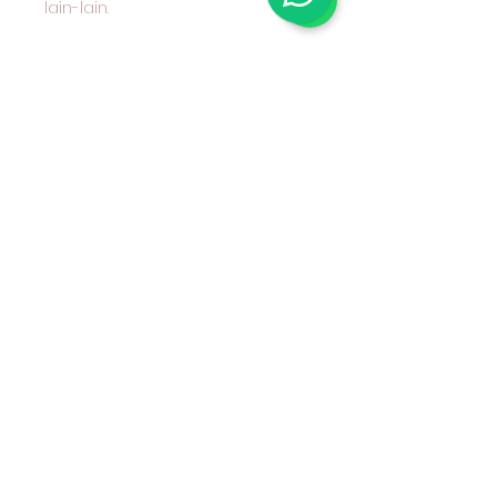
lain-lain.
Mohon ditanyakan terlebih
dahulu kepada kami karakter
kain yang anda pilih dan cocok
untuk apa peruntukan kain
tersebu Kain Katun Combed
Motif Benang Berwarna (Yarn
Dyed) Seri 30