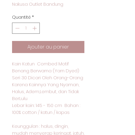
Nakusa Outlet Bandung
Quantité
*
Ajouter au panier
Kain Katun Combed Motif
Benang Berwarna (Yarn Dyed)
Seri 30 Dicari Oleh Orang-Orang
Karena Kainnya Yang Nyaman,
Halus, Adem,Lembut, dan Tidak
BerLulu
Lebar kain: 145 - 150 cm Bahan :
100% cotton / katun / kapas
Keunggulan : halus, dingin,
mudah menyerap keringat, jatuh,