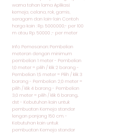
warna tahan lama Aplikasi:
kemeja, celana, rok, gamis,
seragam dan lain-lain Contoh
harga kain : Rp. 5000.000,- per 100
m atau Rp. 50000 ,- per meter
Info Pemesanan: Pembelian
meteran dengan minimum
pembelian 1 meter - Pembelian
1,0 meter = pilih / klik 2 barang -
Pembelian 1,5 meter = Pilih / klik 3
barang - Pembelian 2,0 meter =
pilih / klik 4 barang - Pembelian
3,0 meter = pilih / klik 6 barang...
dst - Kebutuhan kain untuk
pembuatan Kemeja standar
lengan panjang 150 cm. -
Kebutuhan kain untuk
pembuatan Kemeja standar