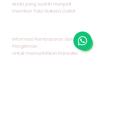
Anda yang sudah menjadi
member Toko Nakusa Outlet.
Informasi Pembayaran dan
Pengiriman
Untuk memudahkan transaksi
Anda, berikut informasi
pembayaran dan pengiriman
yang kami sediakan:
Metode Pembayaran
Kami menerima pembayaran
melalui transfer bank BCA
Metode Pengiriman
Anda dapat memilih untuk
mengambil produk secara