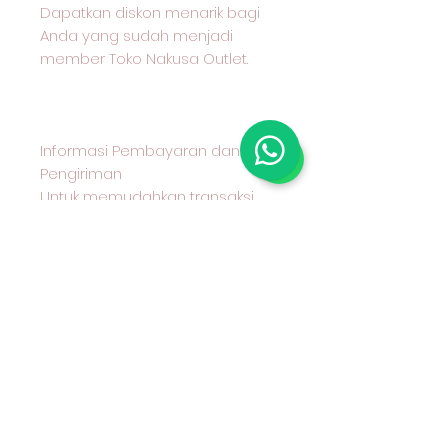
Dapatkan diskon menarik bagi
Anda yang sudah menjadi
member Toko Nakusa Outlet.
Informasi Pembayaran dan
Pengiriman
Untuk memudahkan transaksi
Anda, berikut informasi
pembayaran dan pengiriman
yang kami sediakan:
Metode Pembayaran
Kami menerima pembayaran
melalui transfer bank BCA
Metode Pengiriman
Anda dapat memilih untuk