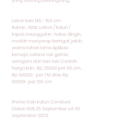
yang sedang berlangsung:
Lebar kain: 145 - 150 cm
Bahan : 100% cotton / katun /
kapas Keunggulan : halus, dingin,
mudah menyerap keringat, jatuh,
warna tahan lama Aplikasi:
kemeja, celana, rok, gamis,
seragam dan lain-lain Contoh
harga kain : Rp 25000 per 50 cm,
Rp. 50000,- per 1 M atau Rp.
50000- per 100 cm
Promo Kain Katun Combed
Diskon 60% 25 September sd 30
September 2023