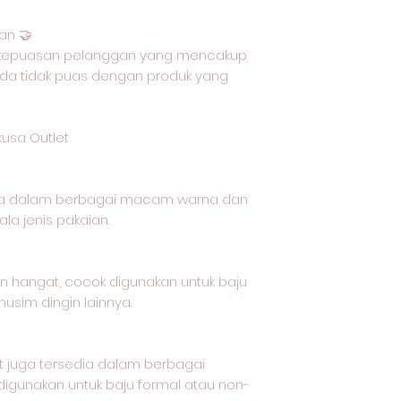
an 🤝
 kepuasan pelanggan yang mencakup
da tidak puas dengan produk yang
kusa Outlet
dia dalam berbagai macam warna dan
la jenis pakaian.
dan hangat, cocok digunakan untuk baju
musim dingin lainnya.
et juga tersedia dalam berbagai
gunakan untuk baju formal atau non-