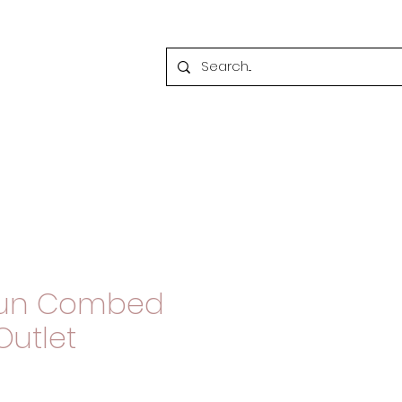
tun Combed
Outlet