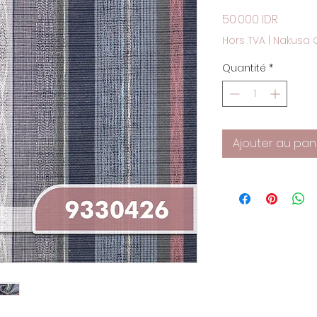
Prix
50 000 IDR
Hors TVA
|
Nakusa 
Quantité
*
Ajouter au pan