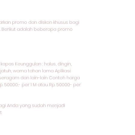
rkan promo dan diskon khusus bagi
. Berikut adalah beberapa promo
/ kapas Keunggulan : halus, dingin,
atuh, warna tahan lama Aplikasi:
, seragam dan lain-lain Contoh harga
p. 50000,- per 1 M atau Rp. 50000- per
agi Anda yang sudah menjadi
t