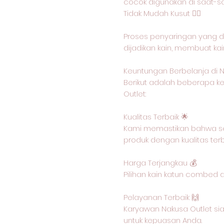
cocok digunakan di saat-s
Tidak Mudah Kusut 🙅‍♂️
Proses penyaringan yang d
dijadikan kain, membuat ka
Keuntungan Berbelanja di N
Berikut adalah beberapa ke
Outlet:
Kualitas Terbaik 🌟
Kami memastikan bahwa se
produk dengan kualitas ter
Harga Terjangkau 💰
Pilihan kain katun combed 
Pelayanan Terbaik 🙌
Karyawan Nakusa Outlet si
untuk kepuasan Anda.