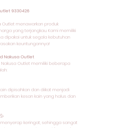
utlet 9330426
 Outlet menawarkan produk
harga yang terjangkau. Kami memiliki
isa dipakai untuk segala kebutuhan
 rasakan keuntungannya!
d Nakusa Outlet
i Nakusa Outlet memiliki beberapa
lah:
ain dipisahkan dan diikat menjadi
emberikan kesan kain yang halus dan
💦
menyerap keringat, sehingga sangat