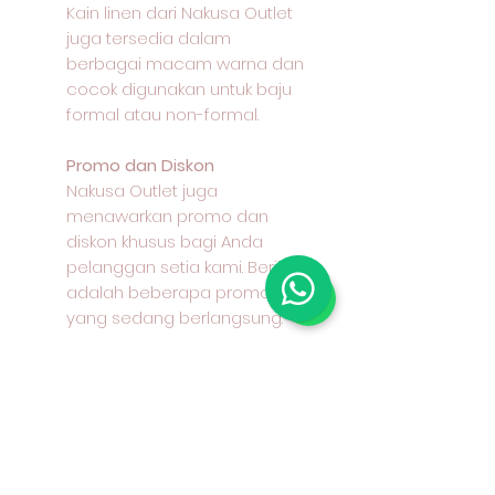
Kain linen dari Nakusa Outlet
juga tersedia dalam
berbagai macam warna dan
cocok digunakan untuk baju
formal atau non-formal.
Promo dan Diskon
Nakusa Outlet juga
menawarkan promo dan
diskon khusus bagi Anda
pelanggan setia kami. Berikut
adalah beberapa promo
yang sedang berlangsung:
Lebar kain: 145 - 150 cm
Bahan : 100% cotton / katun /
kapas Keunggulan : halus,
dingin, mudah menyerap