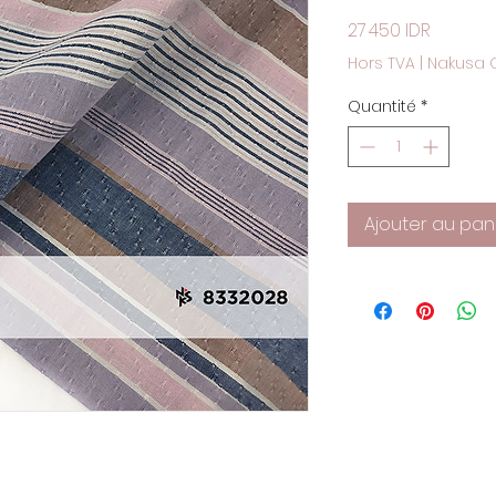
Prix
27 450 IDR
Hors TVA
|
Nakusa 
Quantité
*
Ajouter au pan