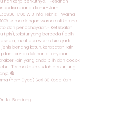
au hari kerja berikutnya. - Pesanan
kspedisi rekanan kami. - Jam
 09:00-17:00 WIB. Info Teknis: - Warna
k 100% sama dengan warna asli karena
oto dan pencahayaan. - Ketebalan
 tipis), tekstur yang berbeda (lebih
 desain, motif dan warna bisa jadi
enis benang katun, kerapatan kain,
g dan lain-lain. Mohon ditanyakan
arakter kain yang anda pilih dan cocok
sebut. Terima kasih sudah berkunjung
nja. 😄
rna (Yarn Dyed) Seri 30 Kode Kain
Outlet Bandung