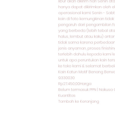
libur akan dikirim hari Senin at
hanya dapat dikirimkan oleh e
operasional kami: Senin - Sabtu:
kain di foto kemungkinan tida
pengaruh dari pengambilan f
yang berbeda (lebih tebal atau
halus, lembut atau kaku) antar
tidak sama karena perbedaan j
jenis anyaman, proses finishin
terlebih dahulu kepada kami k
untuk apa peruntukan kain ter
ke toko kami & selamat berbela
Kain Katun Motif Benang Berwa
9330030
Rp27.450,00Harga
Belum termasuk PPN | Nakusa 
Kuantitas
Tambah ke Keranjang