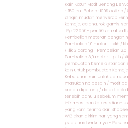
Kain Katun Motif Benang Berwar
- 150 cm Bahan : 100% cotton / 
dingin, mudah menyerap keringa
kemeja, celana, rok, gamis, s
: Rp. 22.950,- per 50 cm atau 
Pembelian meteran dengan m
Pembelian 1,0 meter = pilih / kl
/ klik 3 barang - Pembelian 2,0 
Pembelian 3,0 meter = pilih / kl
pembuatan Kemeja standar le
kain untuk pembuatan Kemeja 
Kebutuhan kain untuk pembuata
masukan no desain / motif d
sudah dipotong / dibeli tidak
terlebih dahulu sebelum membe
informasi dan ketersediaan 
yang kami terima dari Shopee 
WIB akan dikirim hari yang sam
pada hari berikutnya. - Pesan