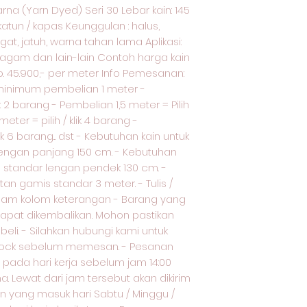
na (Yarn Dyed) Seri 30 Lebar kain: 145
katun / kapas Keunggulan : halus,
t, jatuh, warna tahan lama Aplikasi:
eragam dan lain-lain Contoh harga kain
Rp. 45.900,- per meter Info Pemesanan:
inimum pembelian 1 meter -
ik 2 barang - Pembelian 1,5 meter = Pilih
meter = pilih / klik 4 barang -
ik 6 barang... dst - Kebutuhan kain untuk
ngan panjang 150 cm. - Kebutuhan
standar lengan pendek 130 cm. -
n gamis standar 3 meter. - Tulis /
alam kolom keterangan - Barang yang
 dapat dikembalikan. Mohon pastikan
li. - Silahkan hubungi kami untuk
stock sebelum memesan. - Pesanan
pada hari kerja sebelum jam 14:00
a. Lewat dari jam tersebut akan dikirim
an yang masuk hari Sabtu / Minggu /