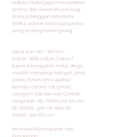
Nakusa Outlet juga menawarkan
promo dan diskon khusus bagi
Anda pelanggan setia kami.
Berikut adalah beberapa promo
yang sedang berlangsung:
Lebar kain: 145 - 150 cm
Bahan : 100% cotton / katun /
kapas Keunggulan : halus, dingin,
mudah menyerap keringat, jatuh,
warna tahan lama Aplikasi:
kemeja, celana, rok, gamis,
seragam dan lain-lain Contoh
harga kain : Rp 25000 per 50 cm,
Rp. 50000,- per 1 M atau Rp.
50000- per 100 cm
Informasi Pembayaran dan
Pengiriman