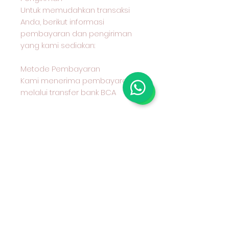
Untuk memudahkan transaksi
Anda, berikut informasi
pembayaran dan pengiriman
yang kami sediakan:
Metode Pembayaran
Kami menerima pembayaran
melalui transfer bank BCA
Metode Pengiriman
Anda dapat memilih untuk
mengambil produk secara
langsung di Toko Nakusa Outlet,
atau kami akan mengirimkannya
ke alamat yang Anda berikan
melalui jasa pengiriman.
Hubungi Kami untuk Pertanyaan
Lebih Lanjut