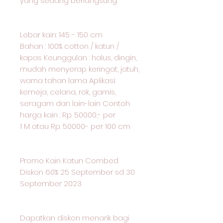
yang sedang berlangsung:
Lebar kain: 145 - 150 cm
Bahan : 100% cotton / katun /
kapas Keunggulan : halus, dingin,
mudah menyerap keringat, jatuh,
warna tahan lama Aplikasi:
kemeja, celana, rok, gamis,
seragam dan lain-lain Contoh
harga kain : Rp. 50000,- per
1 M atau Rp. 50000- per 100 cm
Promo Kain Katun Combed
Diskon 60% 25 September sd 30
September 2023
Dapatkan diskon menarik bagi