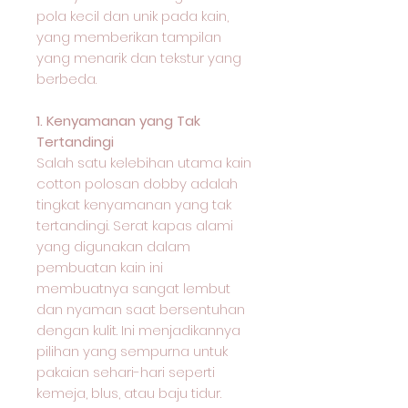
pola kecil dan unik pada kain,
yang memberikan tampilan
yang menarik dan tekstur yang
berbeda.
1. Kenyamanan yang Tak
Tertandingi
Salah satu kelebihan utama kain
cotton polosan dobby adalah
tingkat kenyamanan yang tak
tertandingi. Serat kapas alami
yang digunakan dalam
pembuatan kain ini
membuatnya sangat lembut
dan nyaman saat bersentuhan
dengan kulit. Ini menjadikannya
pilihan yang sempurna untuk
pakaian sehari-hari seperti
kemeja, blus, atau baju tidur.