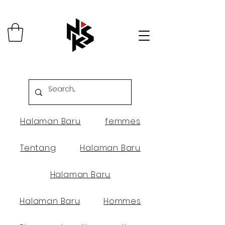
Halaman Baru
femmes
Tentang
Halaman Baru
Halaman Baru
Halaman Baru
Hommes