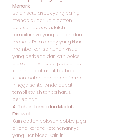
Menarik
Salah satu aspek yang paling
mencolok dari kain cotton
polosan dobby adalah
tampilannya yang elegan dan
menarik. Pola dobby yang khas
memberikan sentuhan visual
yang berbeda dari kain polos
biasa. Ini membuat pakaian dari
kain ini cocok untuk berbagai
kesempatan, dari acara formal
hingga santai. Anda dapat
tampil stylish tanpa harus
berlebihan.
4. Tahan Lama dan Mudah
Dirawat
Kain cotton polosan dobby juga
dikenal karena ketahanannya
yang luar biasa. Kain ini