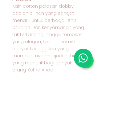
Kain cotton polosan dobby
adalah pilihan yang sangat
menarik untuk berbagai jenis
pakaian. Dari kenyamanan yang
tak tertandingi hingga tampilan
yang elegan, kain ini memiliki
banyak keunggulan yang
membuatnya menjadi pilihan
yang menarik bagi banyak
orang. Ketika Anda
mempertimbangkan bahan
untuk pakaian Anda berikutnya,
pertimbangkanlah kain cotton
polosan dobby dan nikmati
semua kelebihannya. Dengan
kualitas yang luar biasa dan
tampilan yang menarik, Anda
tidak akan kecewa dengan
pilihan ini.