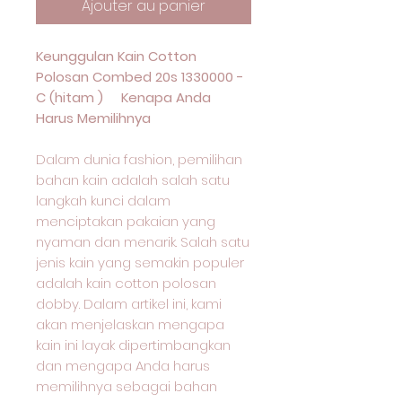
Ajouter au panier
Keunggulan Kain Cotton
Polosan Combed 20s 1330000 -
C (hitam ) Kenapa Anda
Harus Memilihnya
Dalam dunia fashion, pemilihan
bahan kain adalah salah satu
langkah kunci dalam
menciptakan pakaian yang
nyaman dan menarik. Salah satu
jenis kain yang semakin populer
adalah kain cotton polosan
dobby. Dalam artikel ini, kami
akan menjelaskan mengapa
kain ini layak dipertimbangkan
dan mengapa Anda harus
memilihnya sebagai bahan