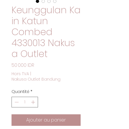
Keunggulan Ka
in Katun
Combed
4330013 Nakus
a Outlet
Prix
50 000 IDR
Hors TVA
|
Nakusa Outlet Bandung
Quantité
*
Ajouter au panier