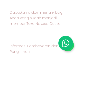
Dapatkan diskon menarik bagi
Anda yang sudah menjadi
member Toko Nakusa Outlet.
Informasi Pembayaran dan
Pengiriman
Untuk memudahkan transaksi
Anda, berikut informasi
pembayaran dan pengiriman
yang kami sediakan:
Metode Pembayaran
Kami menerima pembayaran
melalui transfer bank BCA
Metode Pengiriman