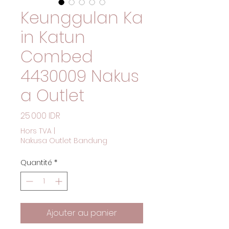
Keunggulan Ka
in Katun
Combed
4430009 Nakus
a Outlet
Prix
25 000 IDR
Hors TVA
|
Nakusa Outlet Bandung
Quantité
*
Ajouter au panier