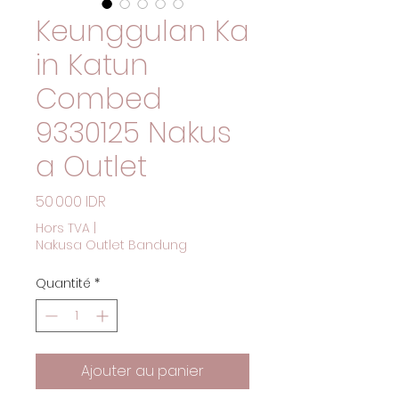
Keunggulan Ka
in Katun
Combed
9330125 Nakus
a Outlet
Prix
50 000 IDR
Hors TVA
|
Nakusa Outlet Bandung
Quantité
*
Ajouter au panier